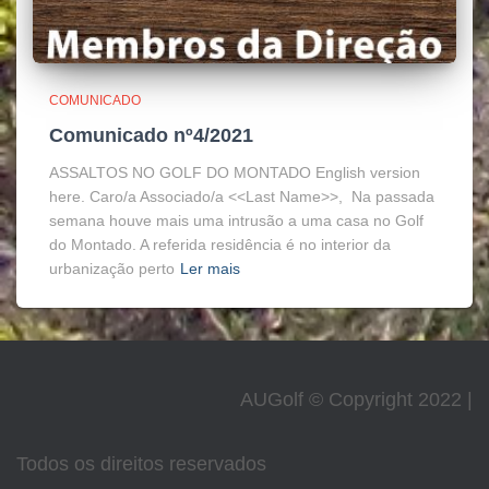
COMUNICADO
Comunicado nº4/2021
ASSALTOS NO GOLF DO MONTADO English version
here. Caro/a Associado/a <<Last Name>>, Na passada
semana houve mais uma intrusão a uma casa no Golf
do Montado. A referida residência é no interior da
urbanização perto
Ler mais
AUGolf © Copyright 2022 |
Todos os direitos reservados