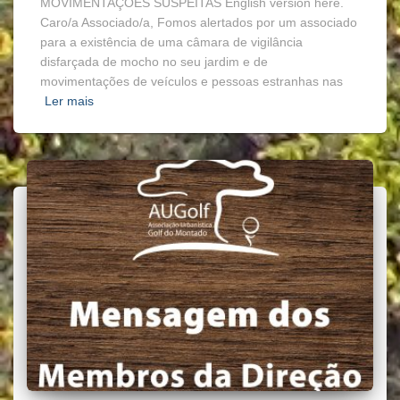
MOVIMENTAÇÕES SUSPEITAS English version here.
Caro/a Associado/a, Fomos alertados por um associado
para a existência de uma câmara de vigilância
disfarçada de mocho no seu jardim e de
movimentações de veículos e pessoas estranhas nas
Ler mais