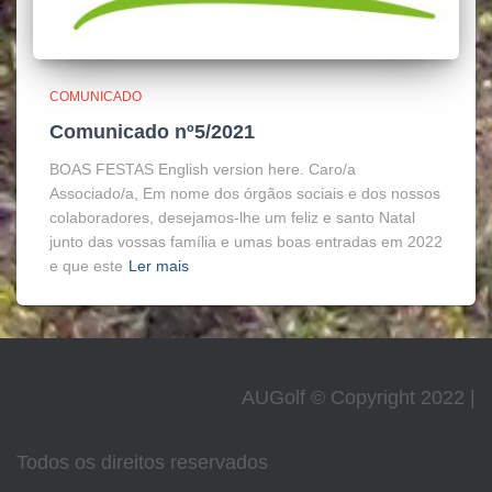
COMUNICADO
Comunicado nº5/2021
BOAS FESTAS English version here. Caro/a
Associado/a, Em nome dos órgãos sociais e dos nossos
colaboradores, desejamos-lhe um feliz e santo Natal
junto das vossas família e umas boas entradas em 2022
e que este
Ler mais
AUGolf © Copyright 2022 |
Todos os direitos reservados